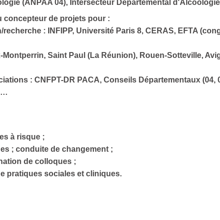
ologie (ANPAA 04), Intersecteur Départemental d'Alcoologi
u concepteur de projets
pour :
n/recherche : INFIPP, Université Paris 8, CERAS, EFTA (cong
x-Montperrin, Saint Paul (La Réunion), Rouen-Sotteville, Av
ssociations : CNFPT-DR PACA, Conseils Départementaux (04,
ne…
es à risque ;
ues ; conduite de changement ;
nation de colloques ;
 pratiques sociales et cliniques.