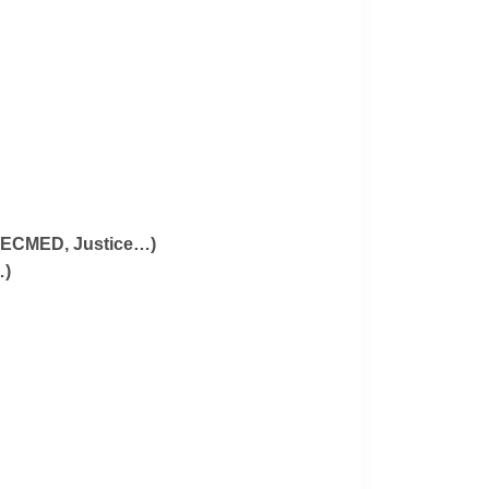
 (CECMED, Justice…)
…)