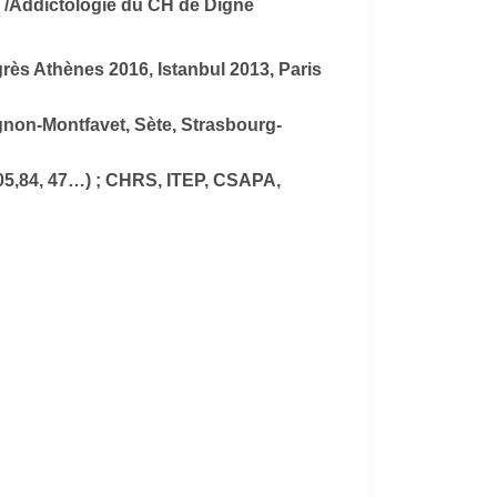
e /Addictologie du CH de Digne
rès Athènes 2016, Istanbul 2013, Paris
ignon-Montfavet, Sète, Strasbourg-
 05,84, 47…) ; CHRS, ITEP, CSAPA,