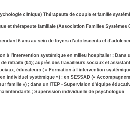
chologie clinique) Thérapeute de couple et famille systém
ue et thérapeute familiale (Association Familles Systèmes 
pendant 6 ans au sein de foyers d'adolescents et d'adoles
 à l’intervention systémique en milieu hospitalier ; Dans
e retraite (04); auprès des travailleurs sociaux et assistan
iaux, éducateurs ( « Formation à l'intervention systémique e
tretien individuel systémique ») ; en SESSAD (« Accompagneme
eur famille ») ; dans un ITEP - Supervision d'équipe éducat
malentendants ; Supervision individuelle de psychologue