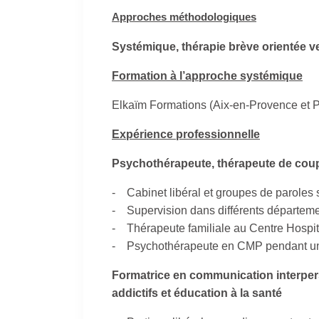
Approches méthodologiques
Systémique, thérapie brève orientée v
Formation à l’approche systémiqu
e
Elkaïm Formations (Aix-en-Provence et P
Expérience professionnelle
Psychothérapeute, thérapeute de coupl
- Cabinet libéral et groupes de paroles s
- Supervision dans différents départem
- Thérapeute familiale au Centre Hospita
- Psychothérapeute en CMP pendant un a
Formatrice en communication interper
addictifs et éducation à la santé