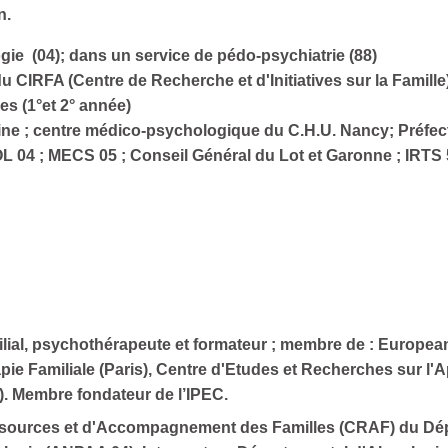
n.
gie (04); dans un service de pédo-psychiatrie (88)
u CIRFA (Centre de Recherche et d'Initiatives sur la Famil
es (1°et 2° année)
ine ; centre médico-psychologique du C.H.U. Nancy; Préfect
OL 04 ; MECS 05 ; Conseil Général du Lot et Garonne ; IRTS 
ilial, psychothérapeute et formateur ; membre de :
European
apie Familiale (Paris), Centre d'Etudes et Recherches sur
). Membre fondateur de l’IPEC.
sources et d'Accompagnement des Familles (CRAF) du Dépa